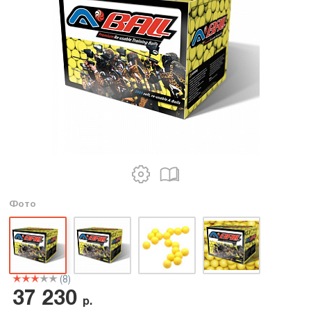
Фото
(8)
37 230
р.