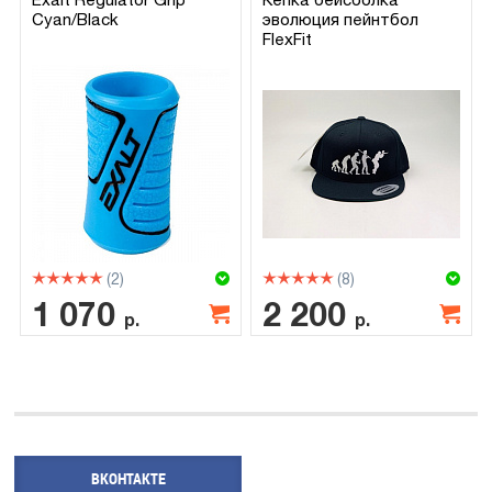
Cyan/Black
эволюция пейнтбол
FlexFit
(2)
(8)
1 070
2 200
р.
р.
ВКОНТАКТЕ