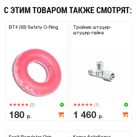
С ЭТИМ ТОВАРОМ ТАКЖЕ СМОТРЯТ:
BT4 (50) Safety O-Ring
Тройник штуцер-
штуцер-гайка
(2)
(1)
180
1 460
р.
р.
Exalt Regulator Grip
Кепка бейсболка