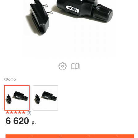
Фото
(3)
6 620
р.