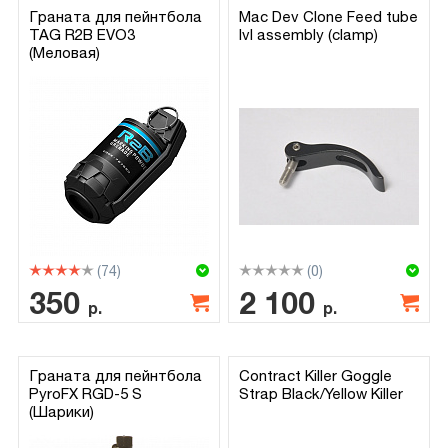
Граната для пейнтбола
Mac Dev Clone Feed tube
TAG R2B EVO3
lvl assembly (clamp)
(Меловая)
(74)
(0)
350
2 100
р.
р.
Граната для пейнтбола
Contract Killer Goggle
PyroFX RGD-5 S
Strap Black/Yellow Killer
(Шарики)