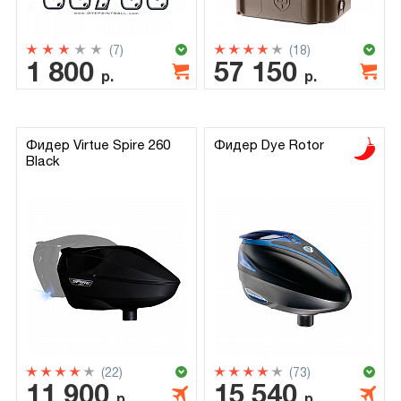
(7)
(18)
1 800
57 150
р.
р.
Фидер Virtue Spire 260
Фидер Dye Rotor
Black
(22)
(73)
11 900
15 540
р.
р.