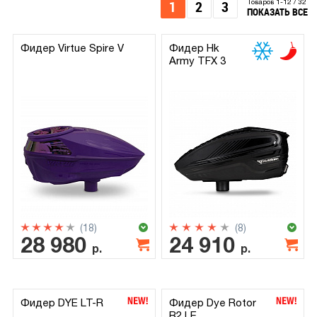
1
2
3
Товаров 1-12 / 32
ПОКАЗАТЬ ВСЕ
Фидер Virtue Spire V
Фидер Hk
Army TFX 3
(18)
(8)
28 980
24 910
р.
р.
Фидер DYE LT-R
Фидер Dye Rotor
R2 LE