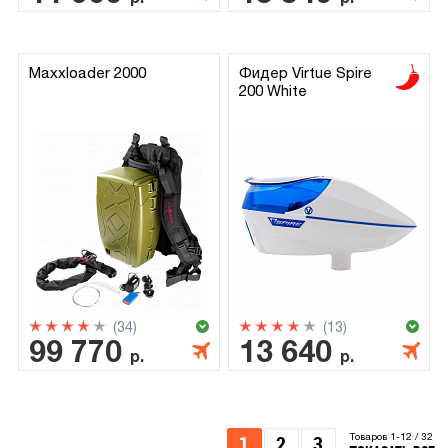
Maxxloader 2000
Фидер Virtue Spire
200 White
(34)
(13)
99 770
13 640
р.
р.
1
2
3
Товаров 1-12 / 32