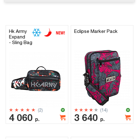
Hk Army
Eclipse Marker Pack
Expand
- Sling Bag
(2)
(14)
4 060
3 640
р.
р.