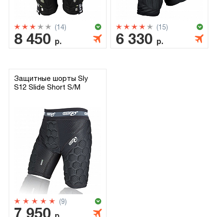
(14)
(15)
8 450
6 330
р.
р.
Защитные шорты Sly
S12 Slide Short S/M
(9)
7 950
р.