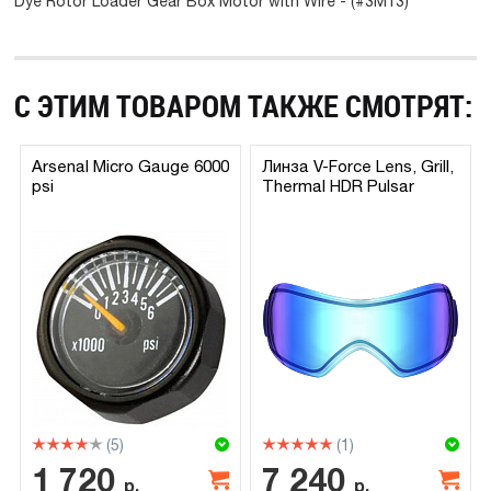
Dye Rotor Loader Gear Box Motor with Wire - (#3M13)
С ЭТИМ ТОВАРОМ ТАКЖЕ СМОТРЯТ:
Arsenal Micro Gauge 6000
Линза V-Force Lens, Grill,
psi
Thermal HDR Pulsar
(5)
(1)
1 720
7 240
р.
р.