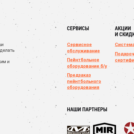
СЕРВИСЫ
АКЦИИ
И СКИД
Сервисное
Система
ши
сделать
обслуживание
Подаро
Пейнтбольное
сертиф
ким и
оборудование б/у
Предзаказ
пейнтбольного
оборудования
НАШИ ПАРТНЕРЫ