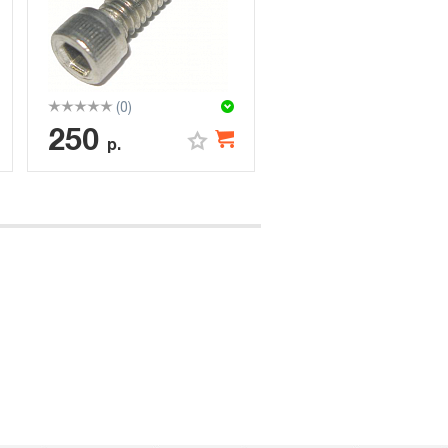
(0)
250
р.