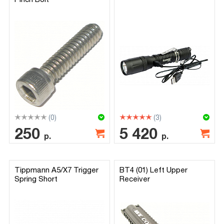
(0)
(3)
250
5 420
р.
р.
Tippmann A5/X7 Trigger
BT4 (01) Left Upper
Spring Short
Receiver