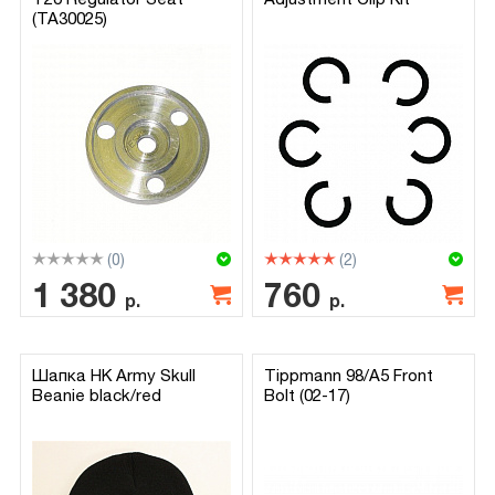
(TA30025)
(0)
(2)
1 380
760
р.
р.
Шапка HK Army Skull
Tippmann 98/A5 Front
Beanie black/red
Bolt (02-17)