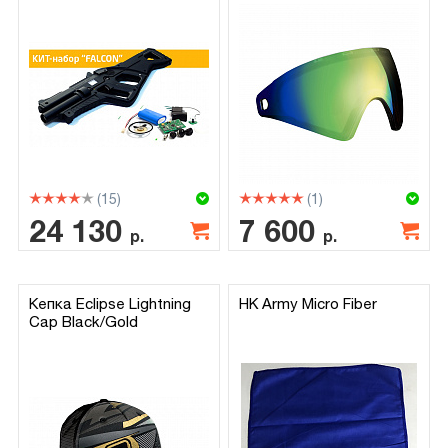
(15)
(1)
24 130
7 600
р.
р.
Кепка Eclipse Lightning
HK Army Micro Fiber
Cap Black/Gold