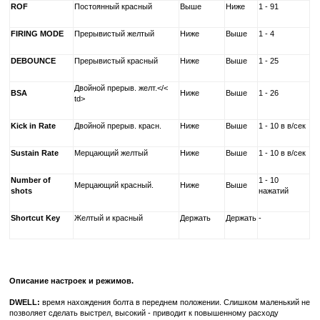
ROF
Постоянный красный
Выше
Ниже
1 - 91
FIRING MODE
Прерывистый желтый
Ниже
Выше
1 - 4
DEBOUNCE
Прерывистый красный
Ниже
Выше
1 - 25
Двойной прерыв. желт.</<
BSA
Ниже
Выше
1 - 26
td>
Kick in Rate
Двойной прерыв. красн.
Ниже
Выше
1 - 10 в в/сек
Sustain Rate
Мерцающий желтый
Ниже
Выше
1 - 10 в в/сек
Number of
1 - 10
Мерцающий красный.
Ниже
Выше
shots
нажатий
Shortcut Key
Желтый и красный
Держать
Держать
-
Описание настроек и режимов.
DWELL:
время нахождения болта в переднем положении. Слишком маленький не
позволяет сделать выстрел, высокий - приводит к повышенному расходу