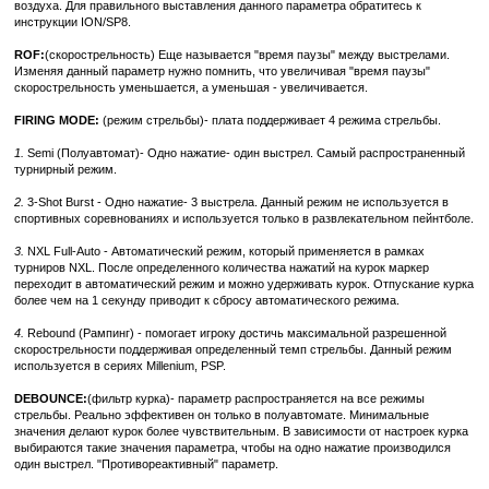
воздуха. Для правильного выставления данного параметра обратитесь к
инструкции ION/SP8.
ROF:
(скорострельность) Еще называется "время паузы" между выстрелами.
Изменяя данный параметр нужно помнить, что увеличивая "время паузы"
скорострельность уменьшается, а уменьшая - увеличивается.
FIRING MODE:
(режим стрельбы)- плата поддерживает 4 режима стрельбы.
1.
Semi (Полуавтомат)- Одно нажатие- один выстрел. Самый распространенный
турнирный режим.
2.
3-Shot Burst - Одно нажатие- 3 выстрела. Данный режим не используется в
спортивных соревнованиях и используется только в развлекательном пейнтболе.
3.
NXL Full-Auto - Автоматический режим, который применяется в рамках
турниров NXL. После определенного количества нажатий на курок маркер
переходит в автоматический режим и можно удерживать курок. Отпускание курка
более чем на 1 секунду приводит к сбросу автоматического режима.
4.
Rebound (Рампинг) - помогает игроку достичь максимальной разрешенной
скорострельности поддерживая определенный темп стрельбы. Данный режим
используется в сериях Millenium, PSP.
DEBOUNCE:
(фильтр курка)- параметр распространяется на все режимы
стрельбы. Реально эффективен он только в полуавтомате. Минимальные
значения делают курок более чувствительным. В зависимости от настроек курка
выбираются такие значения параметра, чтобы на одно нажатие производился
один выстрел. "Противореактивный" параметр.