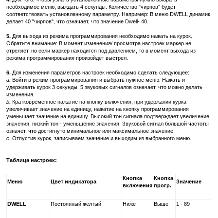
необходимое меню, выждать 4 секунды. Количество "чирпов" будет
соответствовать установленному параметру. Например: В меню DWELL динамик
делает 40 "чирпов", что означает, что значение Dwell- 40.
5.
Для выхода из режима программирования необходимо нажать на курок.
Обратите внимание: В момент изменения/ просмотра настроек маркер не
стреляет, но если маркер находится под давлением, то в момент выхода из
режима программирования произойдет выстрел.
6.
Для изменения параметров настроек необходимо сделать следующее:
a.
Войти в режим программирования и выбрать нужное меню. Нажать и
удерживать курок 3 секунды. 5 звуковых сигналов означает, что можно делать
изменения.
b.
Кратковременное нажатие на кнопку включения, при удержании курка
увеличивает значение на единицу, нажатие на кнопку программирования
уменьшает значение на единицу. Высокий тон сигнала подтверждает увеличение
значения, низкий тон - уменьшение значения. Звуковой сигнал большой частоты
означет, что достигнуто минимальное или максимальное значение.
c.
Отпустив курок, записываем значение и выходим из выбранного меню.
Таблица настроек:
Кнопка
Кнопка
Меню
Цвет индикатора
Значение
включения
прогр.
DWELL
Постоянный желтый
Ниже
Выше
1 - 89