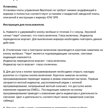
Установка.
Установка платы управления Blackheart не требует никаких модификаций в
маркере и полностью соответствует установке стандартной заводской платы,
описанной в инструкции к маркеру ION/ SP8.
Инструкция для пользователя.
1.
Нажмите и удерживайте кнопку вкл/выкл в течении 2-х секунд. Звуковой
сигнал "чирп" означает, что плата включена. Глаза включены. Индикатор
периодически моргает. Для выключения маркера необходимо повторить данное
действие.
2.
Отключение глаз и повторное включение производится коротким нажатием на
кнопку вкл/выкл. "Чирп" является подтверждающим сигналом, световая
индикация изменяется.
Индикатор периодически моргает- глаза включены
Индикатор часто моргает- глаза отключены.
3.
Для доступа к кнопке программирования необходимо открыть накладку
рукоятки со стороны кнопки включения. Короткое нажатие на кнопку
программирования переводит маркер в режим изменения настроек. Первым
загорается желтый индикатор, расположенный рядом с кнопкой
программирования, непрерывный желтый означает, что доступно меню
изменения параметра DWELL. Последующие нажатия на кнопку
программирования приводят к изменению цвета индикатора и длительности
свечения. Цвет и длительность соответствует меню параметров (смотри
таблицу).
4.
Для того, чтобы узнать установленные параметры нужно выбрать