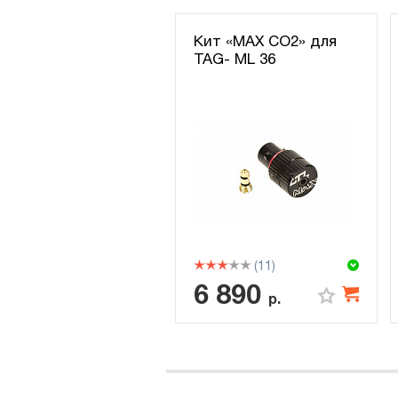
Кит «MAX CO2» для
TAG- ML 36
(11)
6 890
р.