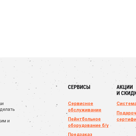
СЕРВИСЫ
АКЦИИ
И СКИД
Сервисное
Система
ши
сделать
обслуживание
Подаро
Пейнтбольное
сертиф
ким и
оборудование б/у
Предзаказ