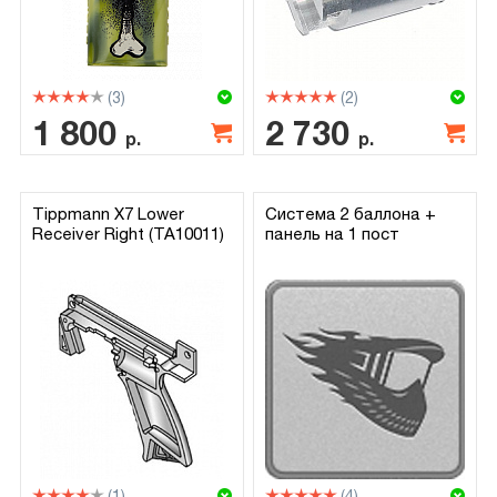
(3)
(2)
1 800
2 730
р.
р.
Tippmann X7 Lower
Система 2 баллона +
Receiver Right (TA10011)
панель на 1 пост
(1)
(4)