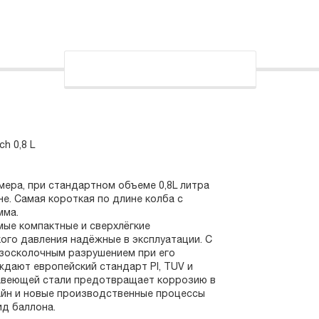
h 0,8 L
мера, при стандартном объеме 0,8L литра
е. Самая короткая по длине колба с
мма.
ые компактные и сверхлёгкие
го давления надёжные в эксплуатации. С
езосколочным разрушением при его
дают европейский стандарт PI, TUV и
жавеющей стали предотвращает коррозию в
айн и новые производственные процессы
ид баллона.