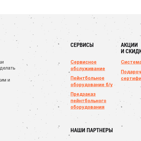
СЕРВИСЫ
АКЦИИ
И СКИД
Сервисное
Система
ши
сделать
обслуживание
Подаро
Пейнтбольное
сертиф
ким и
оборудование б/у
Предзаказ
пейнтбольного
оборудования
НАШИ ПАРТНЕРЫ