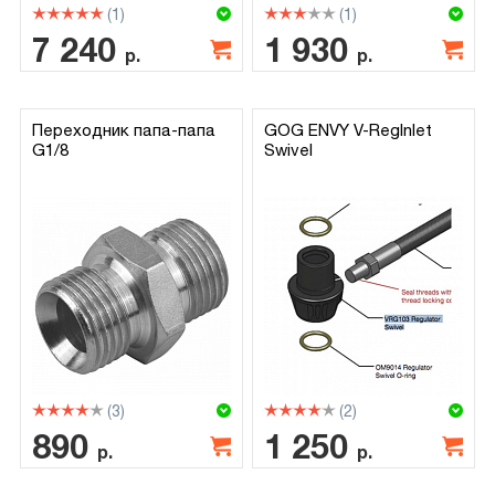
(1)
(1)
7 240
1 930
р.
р.
Переходник папа-папа
GOG ENVY V-RegInlet
G1/8
Swivel
(3)
(2)
890
1 250
р.
р.