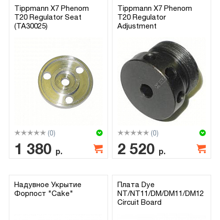
Tippmann X7 Phenom
Tippmann X7 Phenom
T20 Regulator Seat
T20 Regulator
(TA30025)
Adjustment
(0)
(0)
1 380
2 520
р.
р.
Надувное Укрытие
Плата Dye
Форпост "Cake"
NT/NT11/DM/DM11/DM12
Circuit Board