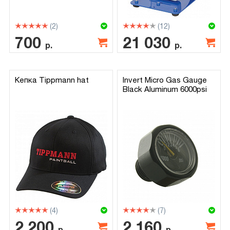
(2)
(12)
700
21 030
р.
р.
Кепка Tippmann hat
Invert Micro Gas Gauge
Black Aluminum 6000psi
(4)
(7)
2 200
2 160
р.
р.