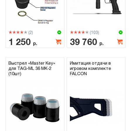
(2)
(103)
1 250
39 760
р.
р.
Выстрел «Master Key»
Имитация отдачи в
для TAG-ML 36 MK-2
игровом комплекте
(10шт)
FALCON