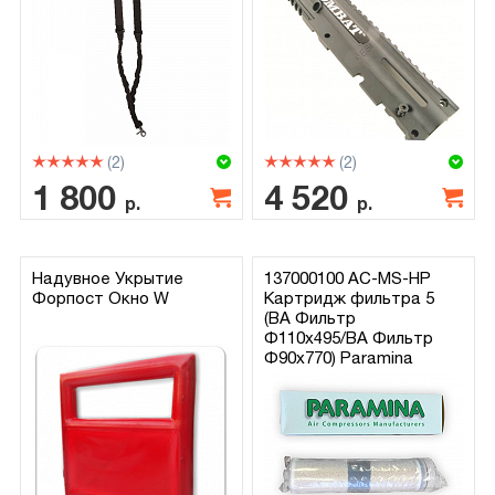
(2)
(2)
1 800
4 520
р.
р.
Надувное Укрытие
137000100 AC-MS-HP
Форпост Окно W
Картридж фильтра 5
(BA Фильтр
Φ110x495/BA Фильтр
Φ90x770) Paramina