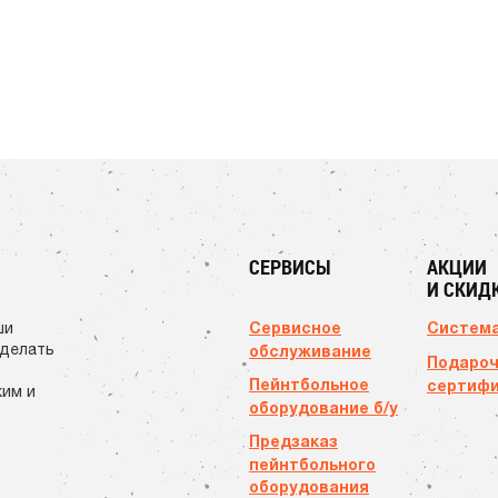
СЕРВИСЫ
АКЦИИ
И СКИД
Сервисное
Система
ши
сделать
обслуживание
Подаро
Пейнтбольное
сертиф
ким и
оборудование б/у
Предзаказ
пейнтбольного
оборудования