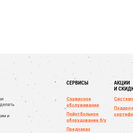
СЕРВИСЫ
АКЦИИ
И СКИД
Сервисное
Система
ши
сделать
обслуживание
Подаро
Пейнтбольное
сертиф
ким и
оборудование б/у
Предзаказ