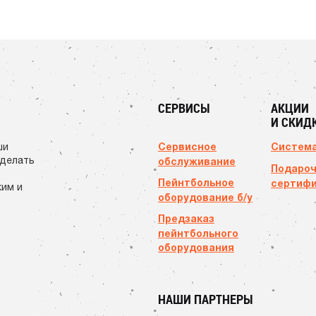
СЕРВИСЫ
АКЦИИ
И СКИД
Сервисное
Система
ши
сделать
обслуживание
Подаро
Пейнтбольное
сертиф
ким и
оборудование б/у
Предзаказ
пейнтбольного
оборудования
НАШИ ПАРТНЕРЫ