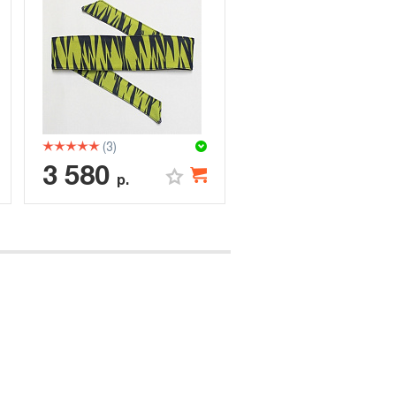
(3)
3 580
р.