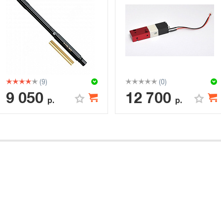
(9)
(0)
9 050
12 700
р.
р.