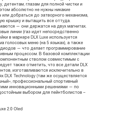
у, детентам, глазам для полной чистки и
 этом абсолютно не нужны никакие
ы или добраться до затворного механизма,
ю крышку и вытащить все оттуда.
маются — они держатся на двух магнитах.
овые линии (газ идет непосредственно
ойки в маркере DLX Luxe используется
а голосовых меню (на 5 языках), а также
тодиодов — что делает программирование
тивным процессом. В базовой комплектации
компонентным стволом совместимым с
едует также отметить, что все детали DLX
рентов, изготавливаются исключительно в
 DLX Technology (там же осуществляется
ошный», профессиональный спортивный
ногими инновационными решениями — по
 достойным выбором для пейнтболистов –
xe 2.0 Oled