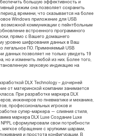
обеспечить большую эффективность и
тивный режим сна позволяет сохранить
 период времени, что сказывается на более
Новое Windows приложение для USB
я возможной коммуникации с пейнтбольным
ь обновление встроенного программного
ски, прямо с Вашего домашнего
му уровню шифрования данных в Ваш
ко легальное ПО. Применяемый USB
и данных позволяет не только увидеть 19
, но и изменить любой из них. Более того,
тановленную звуковую индикацию на
разработкой DLX Technology – дочерней
ичие от материнской компании занимается
класса. При разработке маркера DLX
еров, инженеров по пневматике и механике,
тов, профессиональных игроков и
работке супер-маркера — слияния стиля,
гамма маркера DLX Luxe Создание Luxe
 и NPPL сформулировали свои потребности
, мягкое обращение с хрупкими шарами,
луживания и простота конфигурации. В