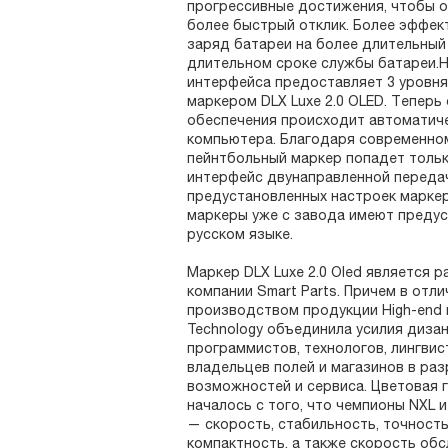
прогрессивные достижения, чтобы 
более быстрый отклик. Более эффек
заряд батареи на более длительный
длительном сроке службы батареи.
интерфейса предоставляет 3 уровн
маркером DLX Luxe 2.0 OLED. Тепер
обеспечения происходит автоматиче
компьютера. Благодаря современно
пейнтбольный маркер попадет толь
интерфейс двунаправленной передач
предустановленных настроек маркера
маркеры уже с завода имеют предус
русском языке.
Маркер DLX Luxe 2.0 Oled является 
компании Smart Parts. Причем в отл
производством продукции High-end 
Technology объединила усилия дизан
программистов, технологов, лингвис
владельцев полей и магазинов в раз
возможностей и сервиса. Цветовая 
началось с того, что чемпионы NXL
— скорость, стабильность, точность
компактность, а также скорость обс