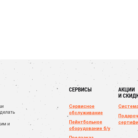
СЕРВИСЫ
АКЦИИ
И СКИД
Сервисное
Система
ши
сделать
обслуживание
Подаро
Пейнтбольное
сертиф
ким и
оборудование б/у
Предзаказ