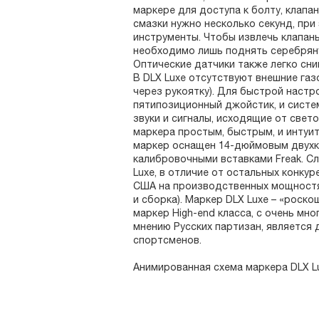
маркере для доступа к болту, клапан
смазки нужно несколько секунд, при
инструменты. Чтобы извлечь клапан
необходимо лишь поднять серебряну
Оптические датчики также легко сни
В DLX Luxe отсутствуют внешние газ
через рукоятку). Для быстрой настр
пятипозиционный джойстик, и систем
звуки и сигналы, исходящие от све
маркера простым, быстрым, и интуи
маркер оснащен 14-дюймовым двух
калибровочными вставками Freak. Сл
Luxe, в отличие от остальных конку
США на производственных мощностях
и сборка). Маркер DLX Luxe – «роск
маркер High-end класса, с очень м
мнению Русских партизан, является
спортсменов.
Анимированная схема маркера DLX Lu