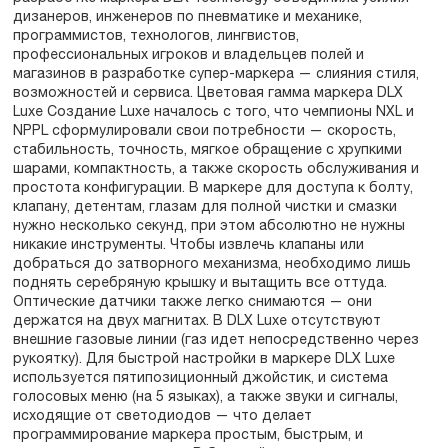
дизанеров, инженеров по пневматике и механике,
программистов, технологов, лингвистов,
профессиональных игроков и владельцев полей и
магазинов в разработке супер-маркера — слияния стиля,
возможностей и сервиса. Цветовая гамма маркера DLX
Luxe Создание Luxe началось с того, что чемпионы NXL и
NPPL сформулировали свои потребности — скорость,
стабильность, точность, мягкое обращение с хрупкими
шарами, компактность, а также скорость обслуживания и
простота конфигурации. В маркере для доступа к болту,
клапану, детентам, глазам для полной чистки и смазки
нужно несколько секунд, при этом абсолютно не нужны
никакие инструменты. Чтобы извлечь клапаны или
добраться до затворного механизма, необходимо лишь
поднять серебряную крышку и вытащить все оттуда.
Оптические датчики также легко снимаются — они
держатся на двух магнитах. В DLX Luxe отсутствуют
внешние газовые линии (газ идет непосредственно через
рукоятку). Для быстрой настройки в маркере DLX Luxe
используется пятипозиционный джойстик, и система
голосовых меню (на 5 языках), а также звуки и сигналы,
исходящие от светодиодов — что делает
программирование маркера простым, быстрым, и