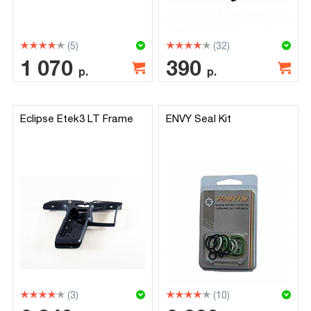
(5)
(32)
1 070
390
р.
р.
Eclipse Etek3 LT Frame
ENVY Seal Kit
(3)
(10)