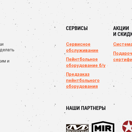
СЕРВИСЫ
АКЦИИ
И СКИД
Сервисное
Система
ши
сделать
обслуживание
Подаро
Пейнтбольное
сертиф
ким и
оборудование б/у
Предзаказ
пейнтбольного
оборудования
НАШИ ПАРТНЕРЫ