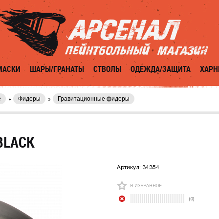
МАСКИ
ШАРЫ/ГРАНАТЫ
СТВОЛЫ
ОДЕЖДА/ЗАЩИТА
ХАРН
е
Фидеры
Гравитационные фидеры
BLAСK
Артикул:
34354
В ИЗБРАННОЕ
(0)