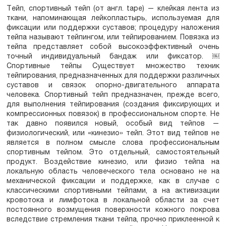
Тейп, спортивный тейп (от англ. tape) — клейкая лента из
ткани, напоминающая лейкопластырь, используемая для
фиксации или поддержки суставов; процедуру наложения
тейпа называют тейпингом, или тейпированием. Повязка из
тейпа представляет собой высокоэффективный очень
точный индивидуальный бандаж или фиксатор. ￼
Спортивные тейпы Существует множество техник
тейпирования, предназначенных для поддержки различных
суставов и связок опорно-двигательного аппарата
человека. Спортивный тейп предназначен, прежде всего,
для выполнения тейпирования (создания фиксирующих и
компрессионных повязок) в профессиональном спорте. Не
так давно появился новый, особый вид тейпов —
физиологический, или «кинезио» тейп. Этот вид тейпов не
является в полном смысле слова профессиональным
спортивным тейпом. Это отдельный, самостоятельный
продукт. Воздействие кинезио, или физио тейпа на
локальную область человеческого тела основано не на
механической фиксации и поддержке, как в случае с
классическими спортивными тейпами, а на активизации
кровотока и лимфотока в локальной области за счет
постоянного возмущения поверхности кожного покрова
вследствие стремления ткани тейпа, прочно приклеенной к