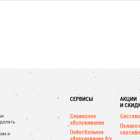
СЕРВИСЫ
АКЦИИ
И СКИД
Сервисное
Система
ши
сделать
обслуживание
Подаро
Пейнтбольное
сертиф
ким и
оборудование б/у