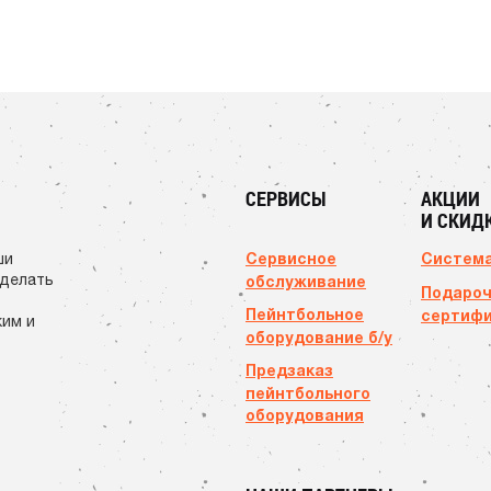
СЕРВИСЫ
АКЦИИ
И СКИД
Сервисное
Система
ши
сделать
обслуживание
Подаро
Пейнтбольное
сертиф
ким и
оборудование б/у
Предзаказ
пейнтбольного
оборудования