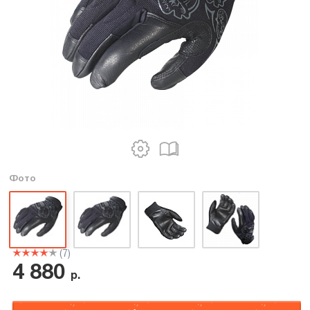
Фото
(7)
4 880
р.