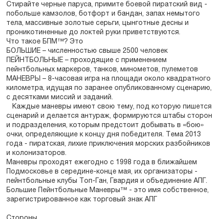
Стирайте черные паруса, примите боевой пиратский вид -
побольше камзолов, ботфорт и бандан, запах немытого
тела, массивные золотые серьги, цынготные десны и
проникотиненные до локтей руки приветствуются.
Что такое БПМ™? Это
БОЛЬШИЕ – численностью свыше 2500 человек
ПЕЙНТБОЛЬНЫЕ – проходящие с применением
пейнтбольных маркеров, танков, минометов, пулеметов
МАНЕВРЫ – 8-часовая игра на площади около квадратного
километра, идущая по заранее опубликованному сценарию,
с десятками миссий и заданий.
Каждые маневры имеют свою тему, под которую пишется
сценарий и делается антураж, формируются штабы сторон
и подразделения, которым предстоит добывать в «бою»
очки, определяющие к концу дня победителя. Тема 2013
года - пиратская, лихие приключения морских разбойников
и колонизаторов.
Маневры проходят ежегодно с 1998 года в ближайшем
Подмосковье в середине-конце мая, их организаторы -
пейнтбольные клубы Топ-Ган, Гвардия и объединение АПГ.
Большие Пейнтбольные Маневры™ - это имя собственное,
зарегистрированное как торговый знак АПГ
Стороны