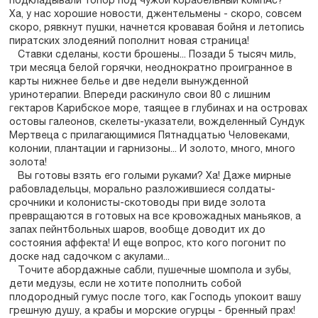
подкладывали топор под чужой корабельный компАс?
Ха, у нас хорошие новости, джентельмены - скоро, совсем
скоро, рявкнут пушки, начнется кровавая бойня и летопись
пиратских злодеяний пополнит новая страница!
Ставки сделаны, кости брошены... Позади 5 тысяч миль,
три месяца белой горячки, неоднократно проигранное в
карты нижнее белье и две недели вынужденной
уринотерапии. Впереди раскинуло свои 80 с лишним
гектаров Карибское море, таящее в глубинах и на островах
остовы галеонов, скелеты-указатели, вожделенный Сундук
Мертвеца с прилагающимися Пятнадцатью Человеками,
колонии, плантации и гарнизоны... И золото, много, много
золота!
Вы готовы взять его голыми руками? Ха! Даже мирные
рабовладельцы, морально разложившиеся солдаты-
срочники и колонисты-скотоводы при виде золота
превращаются в готовых на все кровожадных маньяков, а
запах пейнтбольных шаров, вообще доводит их до
состояния аффекта! И еще вопрос, кто кого погонит по
доске над садочком с акулами...
Точите абордажные сабли, пушечные шомпола и зубы,
дети медузы, если не хотите пополнить собой
плодородный гумус после того, как Господь упокоит вашу
грешную душу, а крабы и морские огурцы - бренный прах!