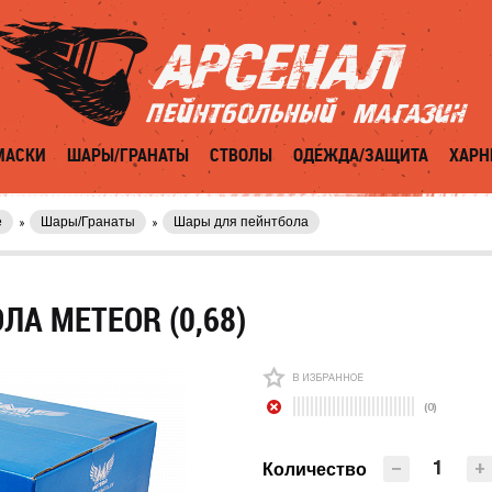
МАСКИ
ШАРЫ/ГРАНАТЫ
СТВОЛЫ
ОДЕЖДА/ЗАЩИТА
ХАРН
е
Шары/Гранаты
Шары для пейнтбола
А METEOR (0,68)
В ИЗБРАННОЕ
(0)
−
+
Количество