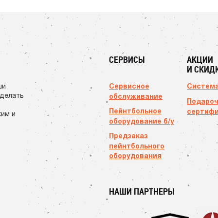
СЕРВИСЫ
АКЦИИ
И СКИД
Сервисное
Система
ши
сделать
обслуживание
Подаро
Пейнтбольное
сертиф
ким и
оборудование б/у
Предзаказ
пейнтбольного
оборудования
НАШИ ПАРТНЕРЫ