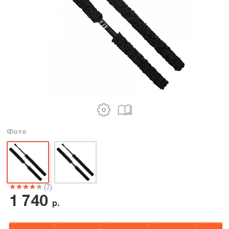
Фото
(7)
1 740
р.