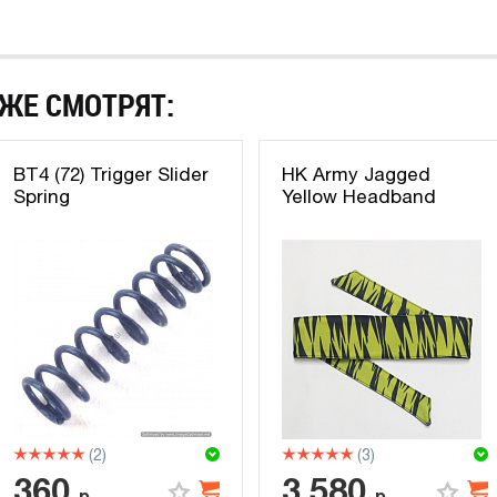
ЖЕ СМОТРЯТ:
BT4 (72) Trigger Slider
HK Army Jagged
Spring
Yellow Headband
(2)
(3)
360
3 580
р.
р.