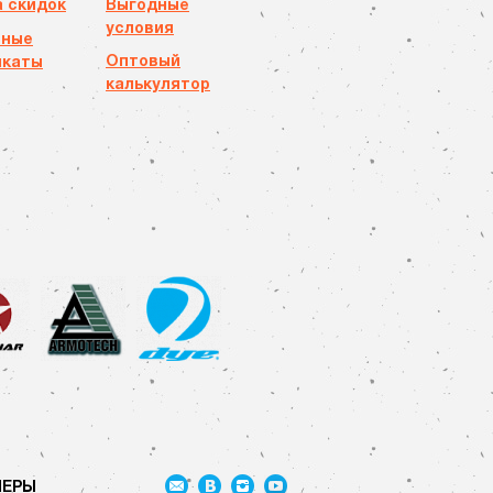
 скидок
Выгодные
условия
чные
Оптовый
икаты
калькулятор
НЕРЫ