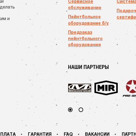
Сервисное
Система
ши
сделать
обслуживание
Подаро
Пейнтбольное
сертиф
ким и
оборудование б/у
Предзаказ
пейнтбольного
оборудования
НАШИ ПАРТНЕРЫ
ПЛАТА
ГАРАНТИЯ
FAQ
ВАКАНСИИ
ПАРТ