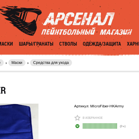
МАСКИ
ШАРЫ/ГРАНАТЫ
СТВОЛЫ
ОДЕЖДА/ЗАЩИТА
ХАРН
е
Маски
Средства для ухода
ER
Артикул:
MIcroFiber-HKArmy
В ИЗБРАННОЕ
(3+)