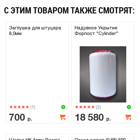
С ЭТИМ ТОВАРОМ ТАКЖЕ СМОТРЯТ:
Заглушка для штуцера
Надувное Укрытие
8,0мм
Форпост "Cylinder"
(1)
(2)
700
18 580
р.
р.
Шапка HK Army Beanie
Пакет шаров (0,68) 500