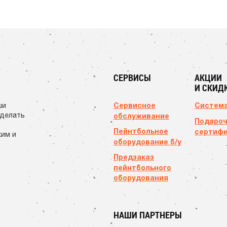
СЕРВИСЫ
АКЦИИ
И СКИД
Сервисное
Система
ши
сделать
обслуживание
Подаро
Пейнтбольное
сертиф
ким и
оборудование б/у
Предзаказ
пейнтбольного
оборудования
НАШИ ПАРТНЕРЫ