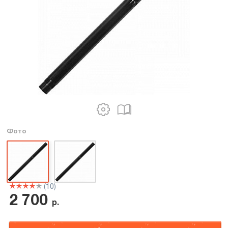
Фото
(10)
2 700
р.