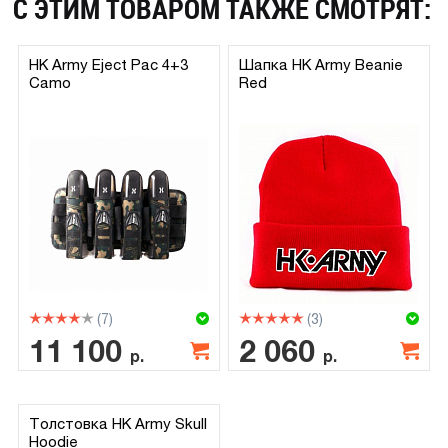
С ЭТИМ ТОВАРОМ ТАКЖЕ СМОТРЯТ:
HK Army Eject Pac 4+3
Шапка HK Army Beanie
Camo
Red
(7)
(3)
11 100
2 060
р.
р.
Толстовка HK Army Skull
Hoodie