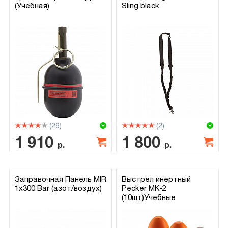
(Учебная)
Sling black
(29)
(2)
1 910
1 800
р.
р.
Заправочная Панель MIR
Выстрел инертный
1х300 Bar (азот/воздух)
Pecker MK-2
(10шт)Учебные