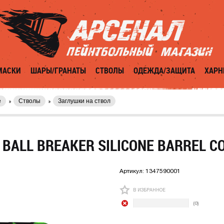
МАСКИ
ШАРЫ/ГРАНАТЫ
СТВОЛЫ
ОДЕЖДА/ЗАЩИТА
ХАРН
е
Стволы
Заглушки на ствол
BALL BREAKER SILICONE BARREL C
Артикул:
1347590001
В ИЗБРАННОЕ
(0)