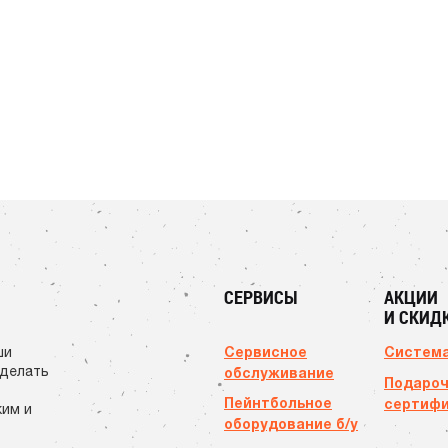
СЕРВИСЫ
АКЦИИ
И СКИД
Сервисное
Система
ши
сделать
обслуживание
Подаро
Пейнтбольное
сертиф
ким и
оборудование б/у