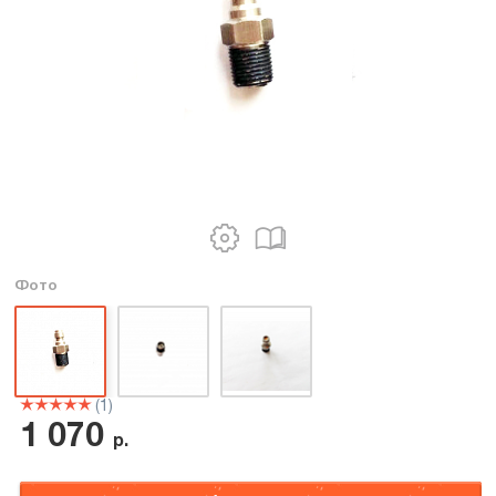
Фото
(1)
1 070
р.