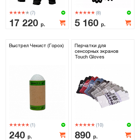
(7)
(8)
17 220
5 160
р.
р.
Выстрел Чекист (Горох)
Перчатки для
сенсорных экранов
Touch Gloves
(1)
(10)
240
890
р.
р.