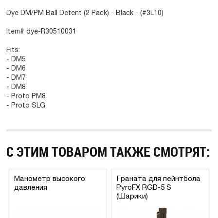
Dye DM/PM Ball Detent (2 Pack) - Black - (#3L10)
Item# dye-R30510031
Fits:
- DM5
- DM6
- DM7
- DM8
- Proto PM8
- Proto SLG
С ЭТИМ ТОВАРОМ ТАКЖЕ СМОТРЯТ:
Манометр высокого
Граната для пейнтбола
давления
PyroFX RGD-5 S
(Шарики)