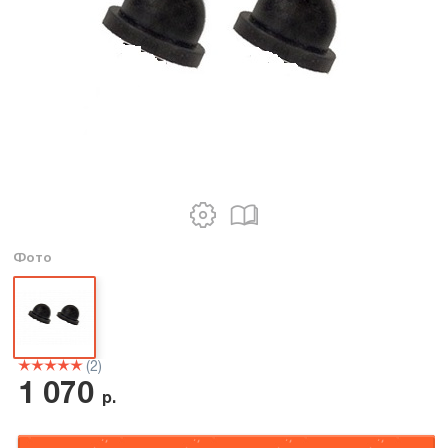
Фото
(2)
1 070
р.