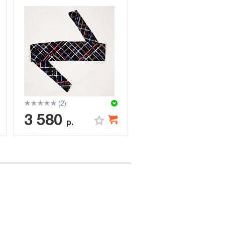
(2)
3 580
р.