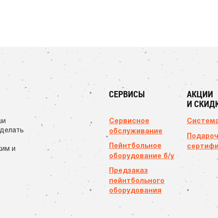
СЕРВИСЫ
АКЦИИ
И СКИД
Сервисное
Система
ши
сделать
обслуживание
Подаро
Пейнтбольное
сертиф
ким и
оборудование б/у
Предзаказ
пейнтбольного
оборудования