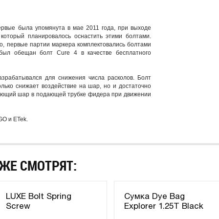
ервые была упомянута в мае 2011 года, при выходе
 который планировалось оснастить этими болтами.
ло, первые партии маркера комплектовались болтами
был обещан болт Cure 4 в качестве бесплатного
азрабатывался для снижения числа расколов. Болт
олько снижает воздействие на шар, но и достаточно
дующий шар в подающей трубке фидера при движении
GO и ETek
.
ЖЕ СМОТРЯТ:
LUXE Bolt Spring
Сумка Dye Bag
Screw
Explorer 1.25T Black