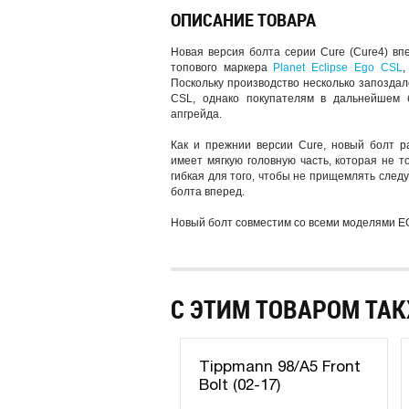
ОПИСАНИЕ ТОВАРА
Новая версия болта серии Cure (Cure4) вп
топового маркера
Planet Eclipse Ego CSL
,
Поскольку производство несколько запозда
CSL, однако покупателям в дальнейшем 
апгрейда.
Как и прежнии версии Cure, новый болт р
имеет мягкую головную часть, которая не т
гибкая для того, чтобы не прищемлять сле
болта вперед.
Новый болт совместим со всеми моделями E
С ЭТИМ ТОВАРОМ ТАК
Tippmann 98/A5 Front
Bolt (02-17)