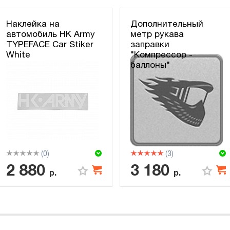
Наклейка на
Дополнительный
автомобиль HK Army
метр рукава
TYPEFACE Car Stiker
заправки
White
"Компрессор -
баллоны"
(0)
(3)
2 880
3 180
р.
р.