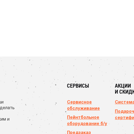
СЕРВИСЫ
АКЦИИ
И СКИД
Сервисное
Система
ши
сделать
обслуживание
Подаро
Пейнтбольное
сертиф
ким и
оборудование б/у
Предзаказ