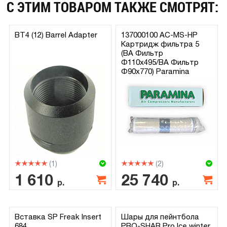
С ЭТИМ ТОВАРОМ ТАКЖЕ СМОТРЯТ:
BT4 (12) Barrel Adapter
137000100 AC-MS-HP
Картридж фильтра 5
(BA Фильтр
Φ110x495/BA Фильтр
Φ90x770) Paramina
(1)
(2)
1 610
25 740
р.
р.
Вставка SP Freak Insert
Шары для пейнтбола
684
PRO-SHAR Pro Ice winter