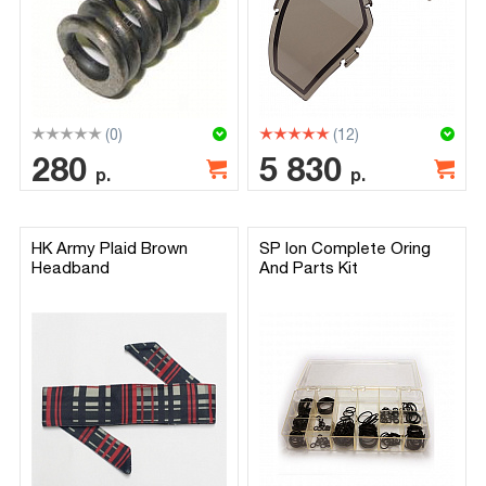
(0)
(12)
280
5 830
р.
р.
HK Army Plaid Brown
SP Ion Complete Oring
Headband
And Parts Kit