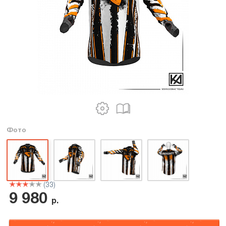
Фото
(33)
9 980
р.