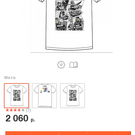
Фото
(7)
2 060
р.