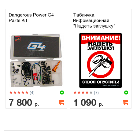
Dangerous Power G4
Табличка
Parts Kit
Инфомационная
"Надеть заглушку"
(4)
(7)
7 800
1 090
р.
р.